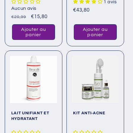
1 avis
Aucun avis
Prix
€43,80
Prix
Prix
€15,80
habituel
€20,99
habituel
promotionnel
Ajouter au
Ajouter au
panier
panier
LAIT UNIFIANT ET
KIT ANTI-ACNE
HYDRATANT