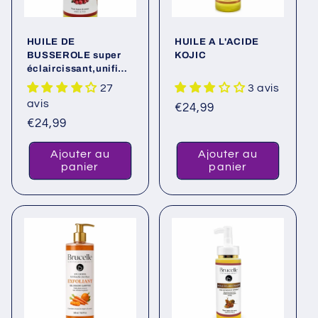
i
HUILE DE
HUILE A L'ACIDE
o
BUSSEROLE super
KOJIC
éclaircissant,unifian
n
te et hydratante.
27
3 avis
Élimine les taches
avis
Prix
€24,99
:
brune et noire et
apporte l’Eclat à la
Prix
€24,99
habituel
peau
habituel
Ajouter au
Ajouter au
panier
panier