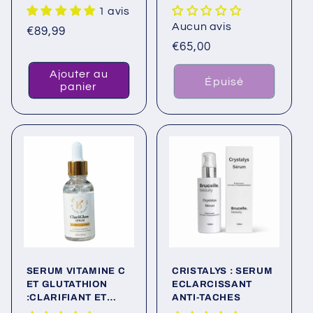
HYDRATANTE
1 avis
Aucun avis
Prix
€89,99
Prix
€65,00
habituel
habituel
Ajouter au
Épuisé
panier
SERUM VITAMINE C
CRISTALYS : SERUM
ET GLUTATHION
ECLARCISSANT
:CLARIFIANT ET
ANTI-TACHES
UNIFIANT