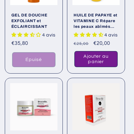
GEL DE DOUCHE
HUILE DE PAPAYE et
EXFOLIANT et
VITAMINE C Répare
ÉCLAIRCISSANT
les peaux abîmés
apporte l’Eclat à la
4 avis
4 avis
peau et uniformisé le
Prix
€35,80
Prix
Prix
€20,00
teint
€25,00
habituel
habituel
promotionnel
Ajouter au
Épuisé
panier