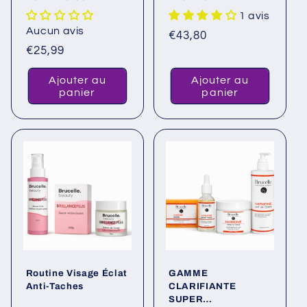
exfoliant et
1 avis
rajeunissant
Aucun avis
Prix
€43,80
Prix
€25,99
habituel
habituel
Ajouter au
Ajouter au
panier
panier
Routine Visage Éclat
GAMME
Anti-Taches
CLARIFIANTE
SUPER