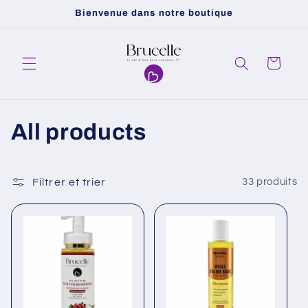
et
Bienvenue dans notre boutique
passer
au
contenu
Panier
C
All products
o
l
Filtrer et trier
33 produits
l
e
c
t