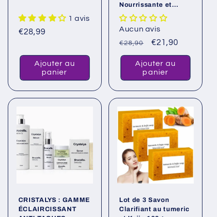
Nourrissante et
Unifiante
1 avis
Aucun avis
Prix
€28,99
Prix
Prix
€21,90
habituel
€28,90
habituel
promotionnel
Ajouter au
Ajouter au
panier
panier
CRISTALYS : GAMME
Lot de 3 Savon
ÉCLAIRCISSANT
Clarifiant au tumeric