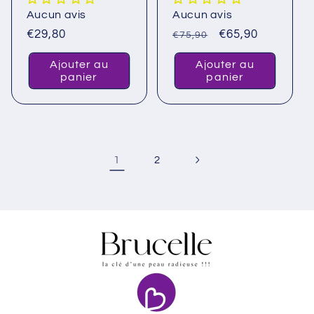
Aucun avis
Aucun avis
Prix
€29,80
Prix
Prix
€65,90
€75,90
habituel
habituel
promotionnel
Ajouter au
Ajouter au
panier
panier
1
2