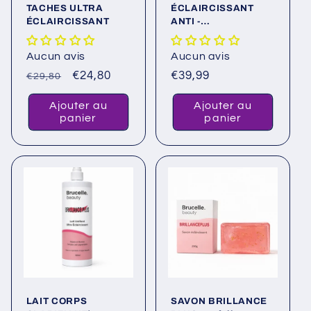
TACHES ULTRA
ÉCLAIRCISSANT
ÉCLAIRCISSANT
ANTI -
IMPERFECTION
Aucun avis
Aucun avis
Prix
Prix
€24,80
Prix
€39,99
€29,80
habituel
promotionnel
habituel
Ajouter au
Ajouter au
panier
panier
LAIT CORPS
SAVON BRILLANCE