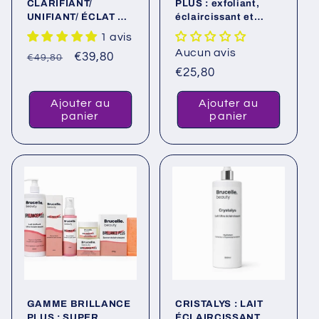
CLARIFIANT/
PLUS : exfoliant,
UNIFIANT/ ÉCLAT DU
éclaircissant et
TEINT, ANTI-TACHES
rajeunissant .
1 avis
D’HYPERPIMENTATI
Éliminé toutes les
Aucun avis
Prix
Prix
€39,80
ON.
peaux mortes et
€49,80
ouvre les pores
Prix
€25,80
habituel
promotionnel
habituel
Ajouter au
Ajouter au
panier
panier
GAMME BRILLANCE
CRISTALYS : LAIT
PLUS : SUPER
ÉCLAIRCISSANT