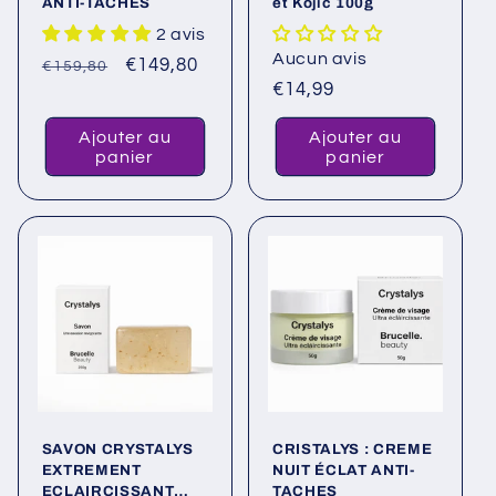
ANTI-TACHES
et Kojic 100g
2 avis
Aucun avis
Prix
Prix
€149,80
€159,80
Prix
€14,99
habituel
promotionnel
habituel
Ajouter au
Ajouter au
panier
panier
SAVON CRYSTALYS
CRISTALYS : CREME
EXTREMENT
NUIT ÉCLAT ANTI-
ECLAIRCISSANT
TACHES