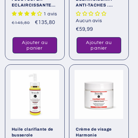
ECLAIRCISSANTE
ANTI-TACHES .
ET UNIFIANTE
Éclaircit la peau de
1 avis
façon naturelle et
Aucun avis
Prix
Prix
€135,80
augmente en teinte
€145,80
Prix
€59,99
habituel
promotionnel
habituel
Ajouter au
Ajouter au
panier
panier
Huile clarifiante de
Crème de visage
busserole
Harmonie