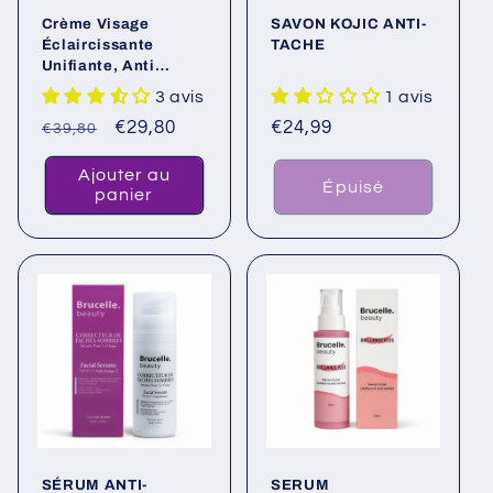
Crème Visage
SAVON KOJIC ANTI-
Éclaircissante
TACHE
Unifiante, Anti
imperfection
3 avis
1 avis
Prix
Prix
€29,80
Prix
€24,99
€39,80
habituel
promotionnel
habituel
Ajouter au
Épuisé
panier
SÉRUM ANTI-
SERUM