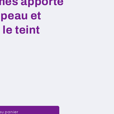
més apporte
a peau et
le teint
au panier