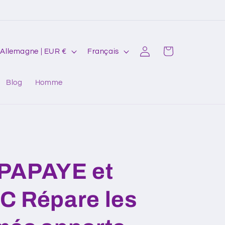
P
L
Connexion
Panier
Allemagne | EUR €
Français
a
a
y
n
Blog
Homme
s
g
u
e
é
g
PAPAYE et
C Répare les
o
n