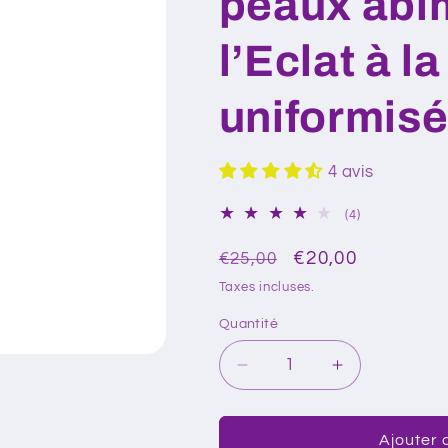
peaux abî
l’Eclat à l
uniformisé 
4 avis
4
(4)
total
des
Prix
Prix
€20,00
€25,00
critiques
habituel
promotionnel
Taxes incluses.
Quantité
Réduire
Augmenter
la
la
quantité
quantité
de
de
Ajouter 