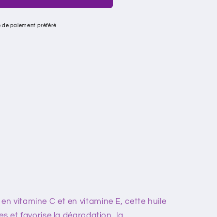
e de paiement préféré
n vitamine C et en vitamine E, cette huile
es et favorise la dégradation, la