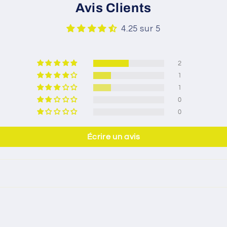
Avis Clients
4.25 sur 5
2
1
1
0
0
Écrire un avis