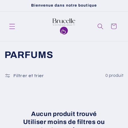
et
Bienvenue dans notre boutique
passer
au
contenu
Panier
C
PARFUMS
o
l
Filtrer et trier
0 produit
l
e
c
Aucun produit trouvé
Utiliser moins de filtres ou
t