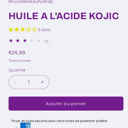
Brucellebeautyshop
HUILE A L'ACIDE KOJIC
3 avis
3
(3)
total
des
Prix
€24,99
critiques
habituel
Taxes incluses.
Quantité
Réduire
Augmenter
la
la
quantité
quantité
de
de
Ajouter au panier
HUILE
HUILE
A
A
Payer en toute sécurité avec votre mode de paiement préféré
L&#39;ACIDE
L&#39;ACIDE