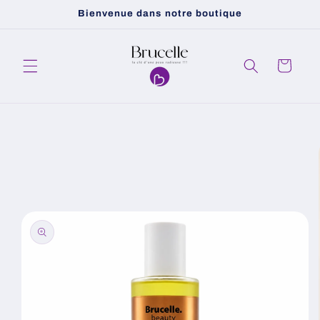
et
Bienvenue dans notre boutique
passer
au
contenu
Panier
Passer aux
informations
produits