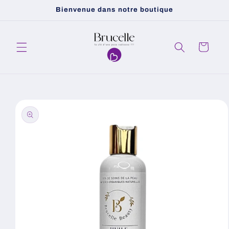
et
Bienvenue dans notre boutique
passer
au
contenu
Panier
Passer aux
informations
produits