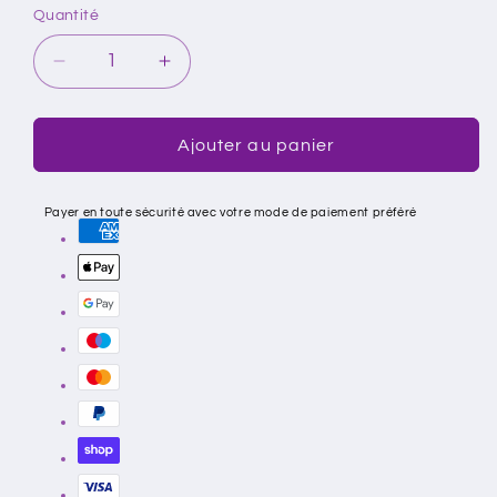
Quantité
Réduire
Augmenter
la
la
quantité
quantité
de
de
Ajouter au panier
HUILE
HUILE
ANTI-
ANTI-
Payer en toute sécurité avec votre mode de paiement préféré
VERGETURES
VERGETURES