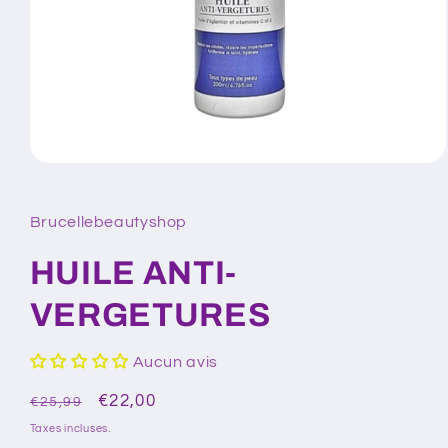
Ouvrir
le
média
1
Brucellebeautyshop
dans
une
fenêtre
HUILE ANTI-
modale
VERGETURES
Aucun avis
Prix
Prix
€22,00
€25,99
habituel
promotionnel
Taxes incluses.